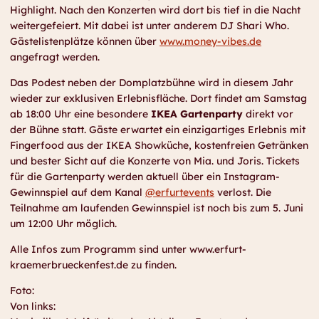
Highlight. Nach den Konzerten wird dort bis tief in die Nacht
weitergefeiert. Mit dabei ist unter anderem DJ Shari Who.
Gästelistenplätze können über
www.money-vibes.de
angefragt werden.
Das Podest neben der Domplatzbühne wird in diesem Jahr
wieder zur exklusiven Erlebnisfläche. Dort findet am Samstag
ab 18:00 Uhr eine besondere
IKEA Gartenparty
direkt vor
der Bühne statt. Gäste erwartet ein einzigartiges Erlebnis mit
Fingerfood aus der IKEA Showküche, kostenfreien Getränken
und bester Sicht auf die Konzerte von Mia. und Joris. Tickets
für die Gartenparty werden aktuell über ein Instagram-
Gewinnspiel auf dem Kanal
@erfurtevents
verlost. Die
Teilnahme am laufenden Gewinnspiel ist noch bis zum 5. Juni
um 12:00 Uhr möglich.
Alle Infos zum Programm sind unter www.erfurt-
kraemerbrueckenfest.de zu finden.
Foto:
Von links: