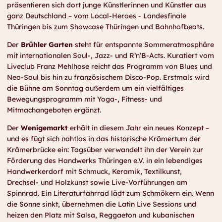
präsentieren sich dort junge Künstlerinnen und Künstler aus
ganz Deutschland – vom Local-Heroes - Landesfinale
Thüringen bis zum Showcase Thüringen und Bahnhofbeats.
Der
Brühler Garten
steht für entspannte Sommeratmosphäre
mit internationalen Soul-, Jazz- und R’n’B-Acts. Kuratiert vom
Liveclub Franz Mehlhose reicht das Programm von Blues und
Neo-Soul bis hin zu französischem Disco-Pop. Erstmals wird
die Bühne am Sonntag außerdem um ein vielfältiges
Bewegungsprogramm mit Yoga-, Fitness- und
Mitmachangeboten ergänzt.
Der
Wenigemarkt
erhält in diesem Jahr ein neues Konzept –
und es fügt sich nahtlos in das historische Krämertum der
Krämerbrücke ein: Tagsüber verwandelt ihn der Verein zur
Förderung des Handwerks Thüringen e.V. in ein lebendiges
Handwerkerdorf mit Schmuck, Keramik, Textilkunst,
Drechsel- und Holzkunst sowie Live-Vorführungen am
Spinnrad. Ein Literaturfahrrad lädt zum Schmökern ein. Wenn
die Sonne sinkt, übernehmen die Latin Live Sessions und
heizen den Platz mit Salsa, Reggaeton und kubanischen