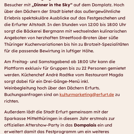
Besucher mit
„Dinner in the Sky“
auf dem Domplatz. Hoch
über den Dächern der Stadt bietet das außergewöhnliche
Erlebnis spektakuläre Ausblicke auf das Festgeschehen und
die Erfurter Altstadt. In den Stunden von 12:00 bis 18:00 Uhr
sorgt die Bäckerei Bergmann mit wechselnden kulinarischen
Angeboten von herzhaften Streetfood-Broten über süße
Thüringer Kuchenvariationen bis hin zu Brotzeit-Spezialitäten
für die passende Bewirtung in luftiger Höhe.
Am Freitag- und Samstagabend ab 18:00 Uhr kann die
Plattform exklusiv für Gruppen bis zu 22 Personen gemietet
werden. Küchenchef André Radtke vom Restaurant Magda
sorgt dabei für ein Drei-Gänge-Menü inkl.
Weinbegleitung hoch über den Dächern Erfurts.
Buchungsanfragen sind an
kulturmarketing@erfurt.de
zu
richten.
Außerdem lädt die Stadt Erfurt gemeinsam mit der
Sparkasse Mittelthüringen in diesem Jahr erstmals zur
offiziellen Aftershow-Party in das
Dompalais
ein und
erweitert damit das Festprogramm um ein weiteres