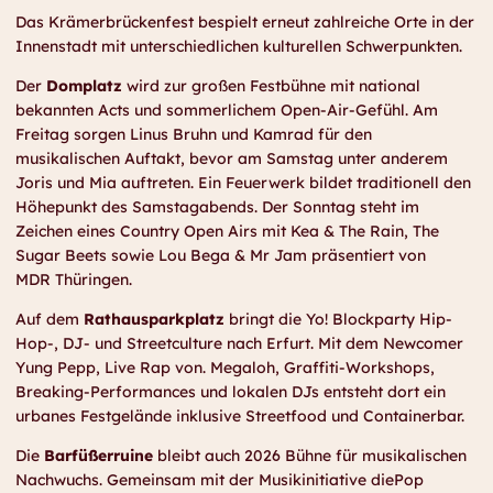
Das Krämerbrückenfest bespielt erneut zahlreiche Orte in der
Innenstadt mit unterschiedlichen kulturellen Schwerpunkten.
Der
Domplatz
wird zur großen Festbühne mit national
bekannten Acts und sommerlichem Open-Air-Gefühl. Am
Freitag sorgen Linus Bruhn und Kamrad für den
musikalischen Auftakt, bevor am Samstag unter anderem
Joris und Mia auftreten. Ein Feuerwerk bildet traditionell den
Höhepunkt des Samstagabends. Der Sonntag steht im
Zeichen eines Country Open Airs mit Kea & The Rain, The
Sugar Beets sowie Lou Bega & Mr Jam präsentiert von
MDR Thüringen.
Auf dem
Rathausparkplatz
bringt die Yo! Blockparty Hip-
Hop-, DJ- und Streetculture nach Erfurt. Mit dem Newcomer
Yung Pepp, Live Rap von. Megaloh, Graffiti-Workshops,
Breaking-Performances und lokalen DJs entsteht dort ein
urbanes Festgelände inklusive Streetfood und Containerbar.
Die
Barfüßerruine
bleibt auch 2026 Bühne für musikalischen
Nachwuchs. Gemeinsam mit der Musikinitiative diePop