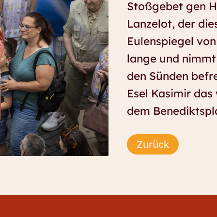
Stoßgebet gen Hi
Lanzelot, der die
Eulenspiegel von
lange und nimmt s
den Sünden befr
Esel Kasimir das 
dem Benediktsplat
Zurück