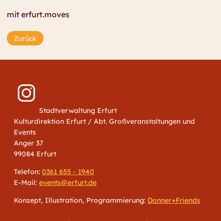
mit erfurt.moves
Zurück
Stadtverwaltung Erfurt
Kulturdirektion Erfurt / Abt. Großveranstaltungen und
Events
Anger 37
99084 Erfurt
Telefon:
0361 655 - 1940
E-Mail:
events@erfurt.de
Konzept, Illustration, Programmierung:
Donner+Friends