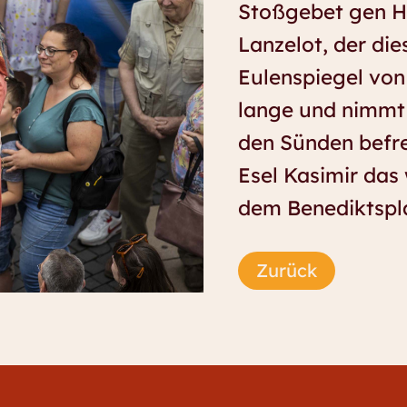
Stoßgebet gen Hi
Lanzelot, der die
Eulenspiegel von
lange und nimmt s
den Sünden befr
Esel Kasimir das 
dem Benediktsplat
Zurück