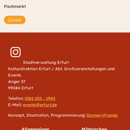
Fischmarkt
Zurück
Stadtverwaltung Erfurt
Kulturdirektion Erfurt / Abt. Großveranstaltungen und
Events
Anger 37
99084 Erfurt
Telefon:
0361 655 - 1940
E-Mail:
events@erfurt.de
Konzept, Illustration, Programmierung:
Donner+Friends
Allgemeines
Mitmachen