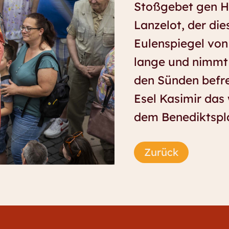
Stoßgebet gen Hi
Lanzelot, der die
Eulenspiegel von
lange und nimmt s
den Sünden befr
Esel Kasimir das 
dem Benediktsplat
Zurück