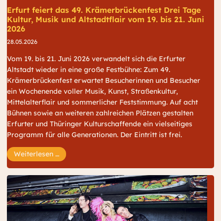
Erfurt feiert das 49. Krämerbrückenfest Drei Tage
Kultur, Musik und Altstadtflair vom 19. bis 21. Juni
2026
28.05.2026
Vom 19. bis 21. Juni 2026 verwandelt sich die Erfurter
Altstadt wieder in eine große Festbühne: Zum 49.
Krämerbrückenfest erwartet Besucherinnen und Besucher
ein Wochenende voller Musik, Kunst, Straßenkultur,
Mittelalterflair und sommerlicher Feststimmung. Auf acht
Bühnen sowie an weiteren zahlreichen Plätzen gestalten
Erfurter und Thüringer Kulturschaffende ein vielseitiges
Programm für alle Generationen. Der Eintritt ist frei.
Erfurt feiert das 49. Krämerbrückenfest Drei Tage
Weiterlesen …