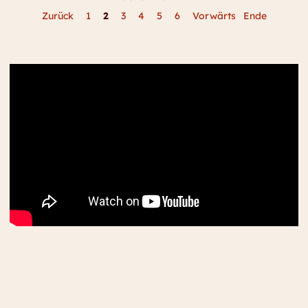
Zurück
1
2
3
4
5
6
Vorwärts
Ende