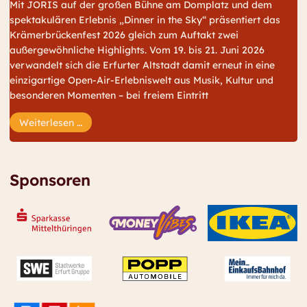
Mit JORIS auf der großen Bühne am Domplatz und dem
spektakulären Erlebnis „Dinner in the Sky“ präsentiert das
Krämerbrückenfest 2026 gleich zum Auftakt zwei
außergewöhnliche Highlights. Vom 19. bis 21. Juni 2026
verwandelt sich die Erfurter Altstadt damit erneut in eine
einzigartige Open-Air-Erlebniswelt aus Musik, Kultur und
besonderen Momenten – bei freiem Eintritt
Pop trifft Panorama: JORIS live auf dem Dompla
Weiterlesen …
Sponsoren