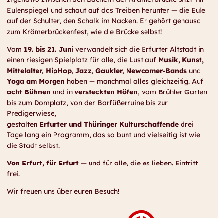
Eulenspiegel und schaut auf das Treiben herunter — die Eule
auf der Schulter, den Schalk im Nacken. Er gehört genauso
zum Krämerbrückenfest, wie die Brücke selbst!
Vom
19. bis 21. Juni
verwandelt sich die Erfurter Altstadt in
einen riesigen Spielplatz für alle, die Lust auf
Musik, Kunst,
Mittelalter, HipHop, Jazz, Gaukler, Newcomer-Bands
und
Yoga am Morgen
haben — manchmal alles gleichzeitig. Auf
acht Bühnen
und in
versteckten Höfen
, vom Brühler Garten
bis zum Domplatz, von der Barfüßerruine bis zur
Predigerwiese,
gestalten
Erfurter und
Thüringer Kulturschaffende
drei
Tage lang ein Programm, das so bunt und vielseitig ist wie
die Stadt selbst.
Von Erfurt, für Erfurt
— und für alle, die es lieben. Eintritt
frei.
Wir freuen uns über euren Besuch!