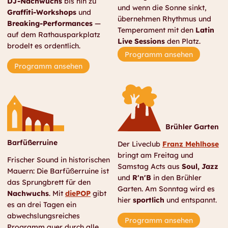
DJ-Nachwuchs
bis hin zu
und
wenn die Sonne sinkt,
Graffiti-Workshops
und
übernehmen Rhythmus und
Breaking-Performances
—
Temperament mit den
Latin
auf dem Rathausparkplatz
Live Sessions
den Platz.
brodelt es ordentlich.
Programm ansehen
Programm ansehen
Brühler Garten
Barfüßerruine
Der Liveclub
Franz Mehlhose
bringt am Freitag und
Frischer Sound in historischen
Samstag Acts aus
Soul, Jazz
Mauern: Die Barfüßerruine ist
und
R'n'B
in den Brühler
das Sprungbrett für den
Garten. Am Sonntag wird es
Nachwuchs
. Mit
diePOP
gibt
hier
sportlich
und entspannt.
es an drei Tagen ein
abwechslungsreiches
Programm ansehen
Programm quer durch alle